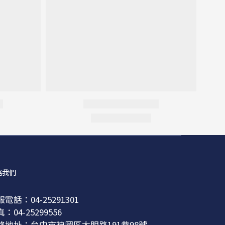
絡我們
電話：04-25291301
：04-25299556
絡地址：台中市神岡區大明路191巷98號