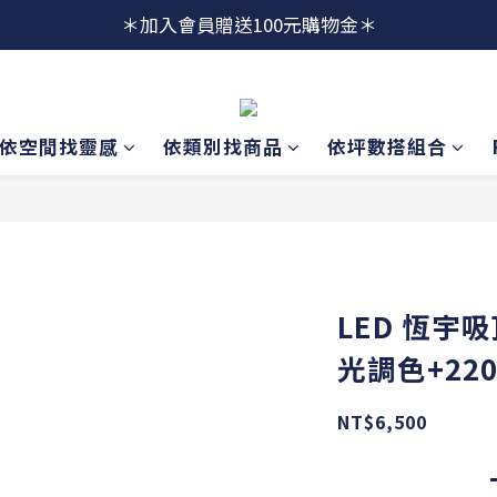
＊加入會員贈送100元購物金＊
依空間找靈感
依類別找商品
依坪數搭組合
LED 恆宇
光調色+22
NT$6,500