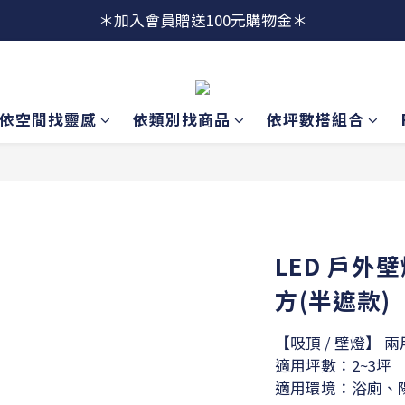
＊加入會員贈送100元購物金＊
依空間找靈感
依類別找商品
依坪數搭組合
LED 戶外壁
方(半遮款)
【吸頂 / 壁燈】 兩
適用坪數：2~3坪
適用環境：浴廁、